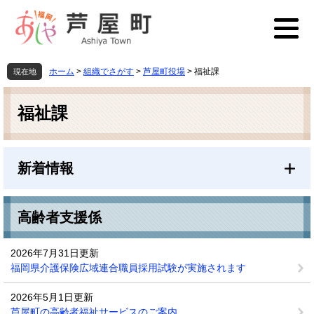
ペ
メ
ー
ニ
ジ
ュ
の
ー
先
を
ホーム
>
組織でさがす
>
芦屋町役場
>
福祉課
現在地
頭
飛
本
で
ば
文
す
し
福祉課
。
て
本
文
新着情報
へ
高齢者支援係
2026年7月31日更新
福岡県介護保険広域連合職員採用試験が実施されます
2026年5月1日更新
芦屋町の高齢者福祉サービスのご案内