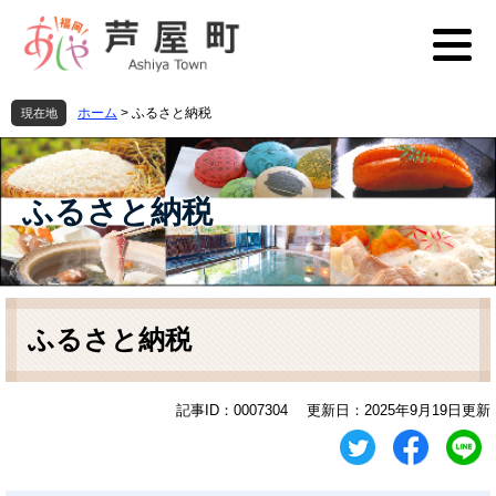
ペ
メ
ー
ニ
ジ
ュ
の
ー
先
を
ホーム
>
ふるさと納税
現在地
頭
飛
で
ば
す
し
。
て
ふるさと納税
本
文
へ
本
文
ふるさと納税
記事ID：0007304
更新日：2025年9月19日更新