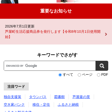
重要なお知らせ
2026年7月1日更新
芦屋町生活応援商品券を発行します【令和8年10月1日使用開
始】
キーワードでさがす
G
o
o
すべて
ページ
PDF
g
l
注目ワード
e
カ
独自支援策
タウンバス
図書館
芦屋釜の里
ス
空き家バンク
移住・定住
ふるさと納税
タ
ム