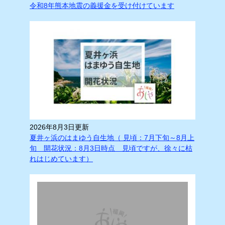
令和8年熊本地震の義援金を受け付けています
2026年8月3日更新
夏井ヶ浜のはまゆう自生地（ 見頃：7月下旬～8月上
旬 開花状況：8月3日時点 見頃ですが、徐々に枯
れはじめています）