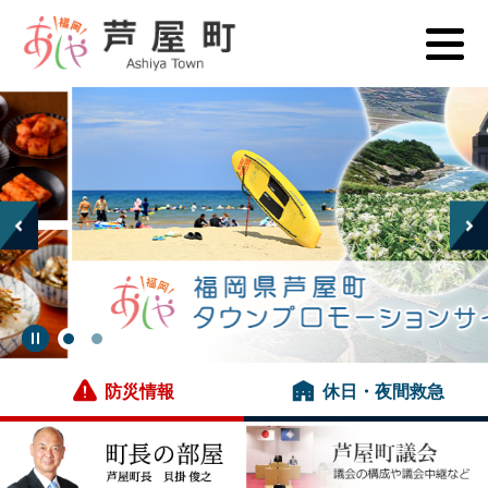
ペ
メ
ー
ニ
ジ
ュ
の
ー
本
先
を
文
頭
飛
で
ば
す
し
。
て
本
文
へ
防災情報
休日・夜間救急