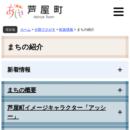
ペ
メ
ー
ニ
ジ
ュ
の
ー
先
を
ホーム
>
分類でさがす
>
町政情報
>
まちの紹介
現在地
頭
飛
本
で
ば
文
す
し
まちの紹介
。
て
本
文
新着情報
へ
まちの概要
芦屋町イメージキャラクター「アッシ
ー」