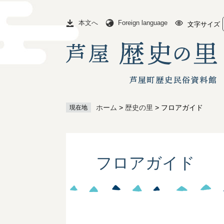
ペ
メ
ー
ニ
本文へ
Foreign language
文字サイズ
ジ
ュ
の
ー
先
を
頭
飛
で
ば
す
し
。
て
ホーム
>
歴史の里
>
フロアガイド
現在地
本
文
へ
本
文
フロアガイド