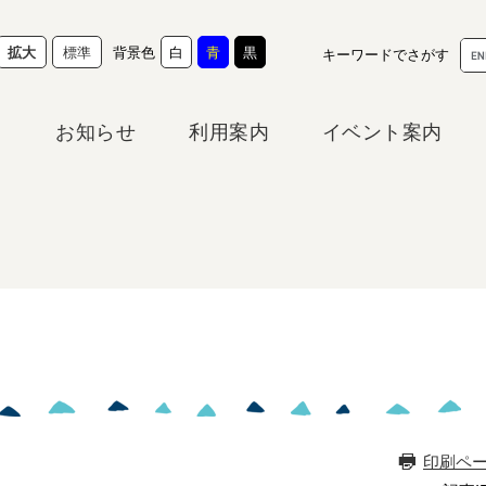
G
背景色
拡大
標準
白
青
黒
キーワードでさがす
o
o
g
お知らせ
利用案内
イベント案内
l
e
カ
ス
タ
ム
検
索
印刷ペ