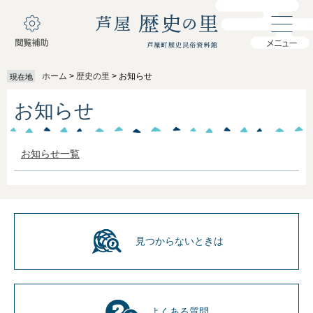
ペ
メ
ー
ニ
ジ
ュ
の
ー
先
を
ホーム
>
歴史の里
>
お知らせ
現在地
頭
飛
で
ば
本
お知らせ
す
し
文
。
て
本
文
お知らせ一覧
へ
見つからないときは
よくある質問