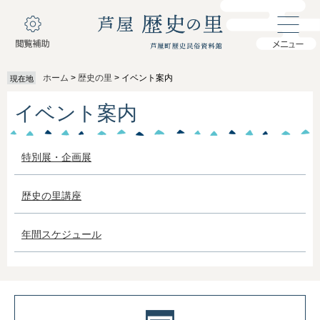
ペ
メ
ー
ニ
ジ
ュ
の
ー
先
を
ホーム
>
歴史の里
>
イベント案内
現在地
頭
飛
で
ば
本
イベント案内
す
し
文
。
て
本
文
特別展・企画展
へ
歴史の里講座
年間スケジュール