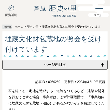
ペ
メ
ー
ニ
ジ
ュ
の
ー
先
を
ホーム
>
歴史の里
>
埋蔵文化財包蔵地の照会を受け付けています
現在地
頭
飛
で
ば
本
埋蔵文化財包蔵地の照会を受け
す
し
文
。
て
付けています
本
文
へ
ページ内目次
記事ID：0030289
更新日：2024年3月19日更新
家を建てる・宅地を造成する・道路をつくるなど、建築や開発
を行おうとする場合、事業者は、まず計画段階で、「事業地内
に埋蔵文化財包蔵地（遺跡）があるかないか」を確認してくだ
さい。