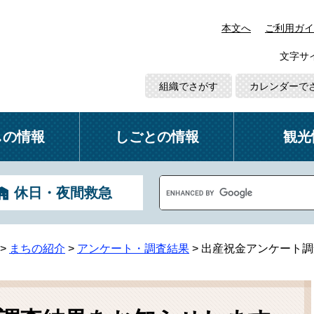
本文へ
ご利用ガイ
文字サ
組織でさがす
カレンダーで
しの情報
しごとの情報
観光
G
休日・夜間救急
o
o
g
l
>
まちの紹介
>
アンケート・調査結果
>
出産祝金アンケート調
e
カ
ス
タ