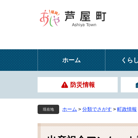
ペ
メ
ー
ニ
ジ
ュ
の
ー
先
を
頭
飛
で
ば
す
し
ホーム
くら
。
て
本
文
防災情報
へ
ホーム
>
分類でさがす
>
町政情報
現在地
本
文