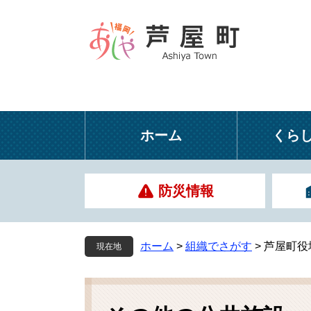
ペ
メ
ー
ニ
ジ
ュ
の
ー
先
を
頭
飛
で
ば
す
し
ホーム
くら
。
て
本
文
防災情報
へ
ホーム
>
組織でさがす
>
芦屋町役
現在地
本
文