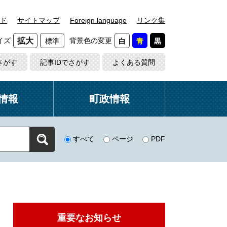
ド
サイトマップ
Foreign language
リンク集
イズ
背景色の変更
拡大
標準
白
青
黒
さがす
記事IDでさがす
よくある質問
情報
町政情報
すべて
ページ
PDF
重要なお知らせ