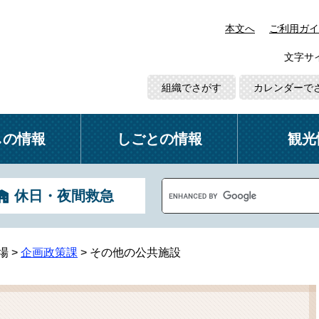
本文へ
ご利用ガイ
文字サ
組織でさがす
カレンダーで
しの情報
しごとの情報
観光
G
休日・夜間救急
o
o
g
l
場
>
企画政策課
>
その他の公共施設
e
カ
ス
タ