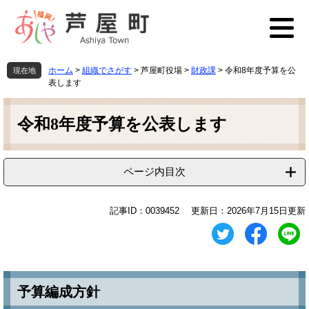
ペ
メ
ー
ニ
ジ
ュ
の
ー
先
を
ホーム
>
組織でさがす
>
芦屋町役場
>
財政課
>
令和8年度予算を公
現在地
頭
飛
表します
で
ば
本
す
し
文
令和8年度予算を公表します
。
て
本
文
へ
ページ内目次
記事ID：0039452
更新日：2026年7月15日更新
予算編成方針