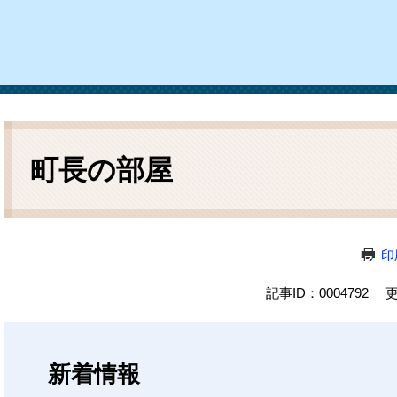
ム
検
索
本
文
町長の部屋
印
記事ID：0004792
更
新着情報