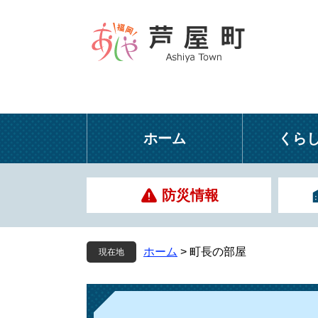
ペ
メ
ー
ニ
ジ
ュ
の
ー
先
を
頭
飛
で
ば
す
し
ホーム
くら
。
て
本
文
防災情報
へ
ホーム
>
町長の部屋
現在地