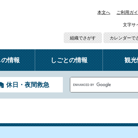
本文へ
ご利用ガイ
文字サ
組織でさがす
カレンダーで
しの情報
しごとの情報
観光
G
休日・夜間救急
o
o
g
l
e
カ
ス
タ