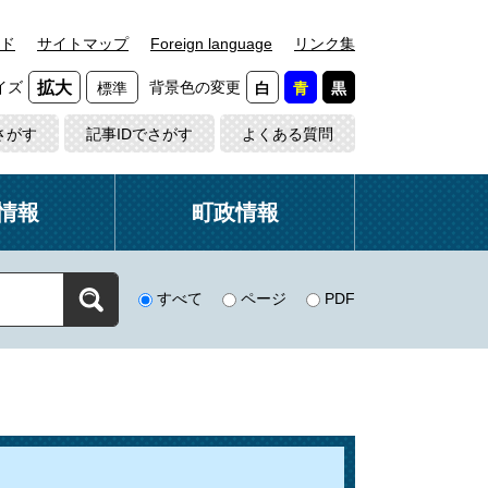
ド
サイトマップ
Foreign language
リンク集
イズ
背景色の変更
拡大
標準
白
青
黒
さがす
記事IDでさがす
よくある質問
情報
町政情報
すべて
ページ
PDF