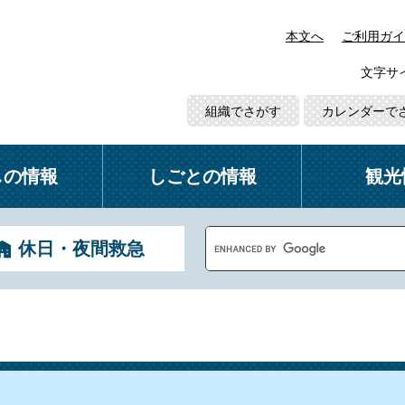
本文へ
ご利用ガイ
文字サ
組織でさがす
カレンダーで
しの情報
しごとの情報
観光
G
休日・夜間救急
o
o
g
l
e
カ
ス
タ