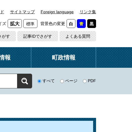
ド
サイトマップ
Foreign language
リンク集
イズ
背景色の変更
拡大
標準
白
青
黒
さがす
記事IDでさがす
よくある質問
情報
町政情報
すべて
ページ
PDF