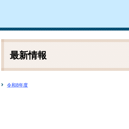
ム
検
索
本
文
最新情報
令和8年度