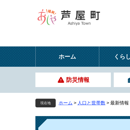
ペ
メ
ー
ニ
ジ
ュ
の
ー
先
を
頭
飛
で
ば
す
し
ホーム
くら
。
て
本
文
防災情報
へ
ホーム
>
人口と世帯数
>
最新情報
現在地