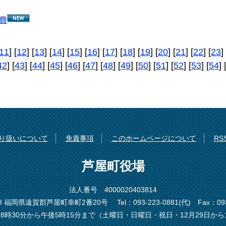
費
11
] [
12
] [
13
] [
14
] [
15
] [
16
] [
17
] [
18
] [
19
] [
20
] [
21
] [
22
] [
23
] 
42
] [
43
] [
44
] [
45
] [
46
] [
47
] [
48
] [
49
] [
50
] [
51
] [
52
] [
53
] [
54
] 
り扱いについて
免責事項
このホームページについて
R
芦屋町役場
法人番号 4000020403814
198 福岡県遠賀郡芦屋町幸町2番20号
Tel：093-223-0881(代)
Fax：093
8時30分から午後5時15分まで（土曜日・日曜日・祝日・12月29日から