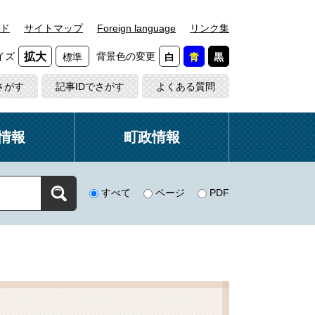
ド
サイトマップ
Foreign language
リンク集
イズ
背景色の変更
拡大
標準
白
青
黒
さがす
記事IDでさがす
よくある質問
情報
町政情報
すべて
ページ
PDF