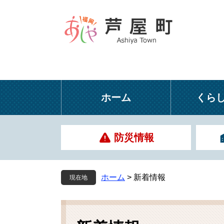
ペ
メ
ー
ニ
ジ
ュ
の
ー
先
を
頭
飛
で
ば
す
し
ホーム
くら
。
て
本
文
防災情報
へ
ホーム
>
新着情報
現在地
本
文