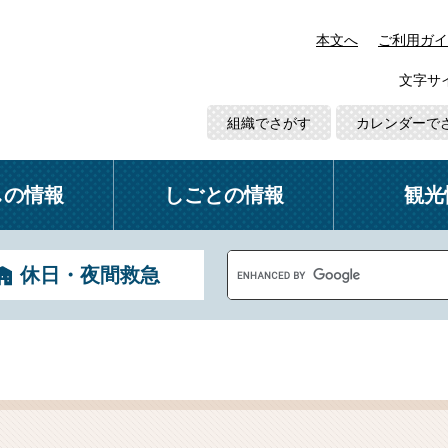
本文へ
ご利用ガイ
文字サ
組織でさがす
カレンダーで
しの情報
しごとの情報
観光
G
休日・夜間救急
o
o
g
l
e
カ
ス
タ