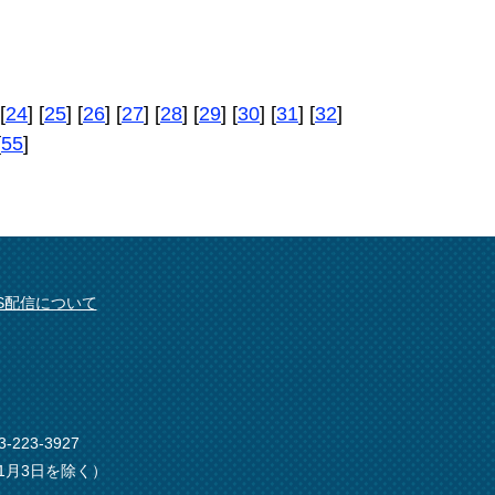
[
24
] [
25
] [
26
] [
27
] [
28
] [
29
] [
30
] [
31
] [
32
]
[
55
]
SS配信について
-223-3927
1月3日を除く）