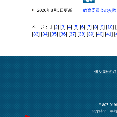
2026年8月3日更新
教育委員会の交際
1 [
2
] [
3
] [
4
] [
5
] [
6
] [
7
] [
8
] [
9
] [
10
] [
ページ：
[
33
] [
34
] [
35
] [
36
] [
37
] [
38
] [
39
] [
40
] [
41
] [
個人情報の取
〒807-0
開庁時間：午前