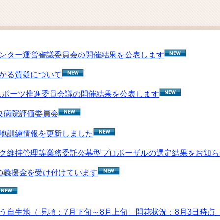
ム
検
索
ンター運営審議委員会の開催結果を公表します
かる質疑について
回スポーツ推進委員会議の開催結果を公表します
央病院評価委員会
地訓練情報を更新しました
ク維持管理等業務委託公募型プロポーザルの選定結果をお知ら
の義援金を受け付けています
う自生地（ 見頃：7月下旬～8月上旬 開花状況：8月3日時