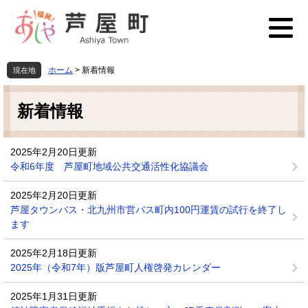
ペ
メ
ー
ニ
ジ
ュ
の
ー
先
を
ホーム
>
新着情報
現在地
頭
飛
本
で
ば
文
す
し
新着情報
。
て
本
文
2025年2月20日更新
へ
令和6年度 芦屋町地域公共交通活性化協議会
2025年2月20日更新
芦屋タウンバス・北九州市営バス町内100円運賃の試行を終了し
ます
2025年2月18日更新
2025年（令和7年）版芦屋町人権啓発カレンダー
2025年1月31日更新