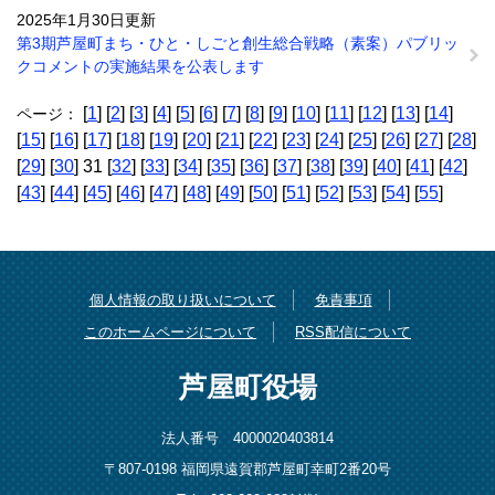
2025年1月30日更新
第3期芦屋町まち・ひと・しごと創生総合戦略（素案）パブリッ
クコメントの実施結果を公表します
[
1
] [
2
] [
3
] [
4
] [
5
] [
6
] [
7
] [
8
] [
9
] [
10
] [
11
] [
12
] [
13
] [
14
]
ページ：
[
15
] [
16
] [
17
] [
18
] [
19
] [
20
] [
21
] [
22
] [
23
] [
24
] [
25
] [
26
] [
27
] [
28
]
[
29
] [
30
] 31 [
32
] [
33
] [
34
] [
35
] [
36
] [
37
] [
38
] [
39
] [
40
] [
41
] [
42
]
[
43
] [
44
] [
45
] [
46
] [
47
] [
48
] [
49
] [
50
] [
51
] [
52
] [
53
] [
54
] [
55
]
個人情報の取り扱いについて
免責事項
このホームページについて
RSS配信について
芦屋町役場
法人番号 4000020403814
〒807-0198 福岡県遠賀郡芦屋町幸町2番20号