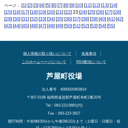
[
1
] [
2
] [
3
] [
4
] [
5
] [
6
] [
7
] [
8
] [
9
] [
10
] [
11
] [
12
] [
13
] [
14
]
ページ：
[
15
] [
16
] [
17
] [
18
] [
19
] [
20
] [
21
] [
22
] 23 [
24
] [
25
] [
26
] [
27
] [
28
]
[
29
] [
30
] [
31
] [
32
] [
33
] [
34
] [
35
] [
36
] [
37
] [
38
] [
39
] [
40
] [
41
] [
42
]
[
43
] [
44
] [
45
] [
46
] [
47
] [
48
] [
49
] [
50
] [
51
] [
52
] [
53
] [
54
] [
55
]
個人情報の取り扱いについて
免責事項
このホームページについて
RSS配信について
芦屋町役場
法人番号 4000020403814
〒807-0198 福岡県遠賀郡芦屋町幸町2番20号
Tel：093-223-0881(代)
Fax：093-223-3927
開庁時間：午前8時30分から午後5時15分まで（土曜日・日曜日・祝
日・12月29日から1月3日を除く）