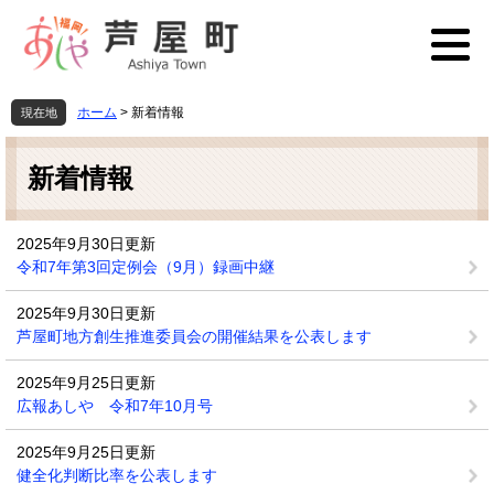
ペ
メ
ー
ニ
ジ
ュ
の
ー
先
を
ホーム
>
新着情報
現在地
頭
飛
本
で
ば
文
す
し
新着情報
。
て
本
文
2025年9月30日更新
へ
令和7年第3回定例会（9月）録画中継
2025年9月30日更新
芦屋町地方創生推進委員会の開催結果を公表します
2025年9月25日更新
広報あしや 令和7年10月号
2025年9月25日更新
健全化判断比率を公表します