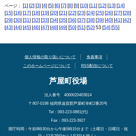
[
1
] [
2
] [
3
] [
4
] [
5
] [
6
] [
7
] [
8
] [
9
] [
10
] [
11
] [
12
] [
13
] [
14
]
ページ：
[
15
] [
16
] [
17
] [
18
] [
19
] [
20
] [
21
] [
22
] [
23
] [
24
] [
25
] [
26
] [
27
] [
28
]
[
29
] [
30
] [
31
] [
32
] [
33
] [
34
] [
35
] [
36
] [
37
] [
38
] [
39
] [
40
] [
41
] [
42
]
[
43
] [
44
] [
45
] [
46
] [
47
] [
48
] [
49
] [
50
] [
51
] [
52
] 53 [
54
] [
55
]
個人情報の取り扱いについて
免責事項
このホームページについて
RSS配信について
芦屋町役場
法人番号 4000020403814
〒807-0198 福岡県遠賀郡芦屋町幸町2番20号
Tel：093-223-0881(代)
Fax：093-223-3927
開庁時間：午前8時30分から午後5時15分まで（土曜日・日曜日・祝
日・12月29日から1月3日を除く）