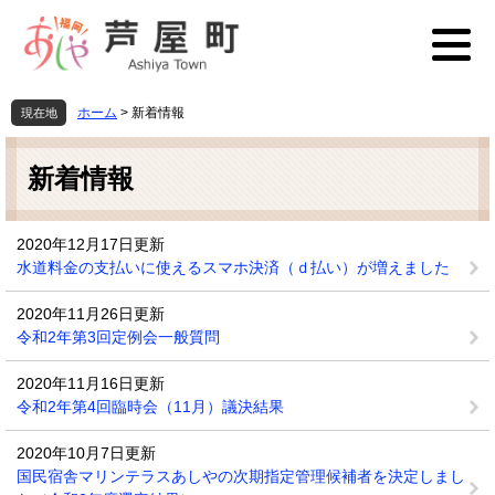
ペ
メ
ー
ニ
ジ
ュ
の
ー
先
を
ホーム
>
新着情報
現在地
頭
飛
本
で
ば
文
す
し
新着情報
。
て
本
文
2020年12月17日更新
へ
水道料金の支払いに使えるスマホ決済（ｄ払い）が増えました
2020年11月26日更新
令和2年第3回定例会一般質問
2020年11月16日更新
令和2年第4回臨時会（11月）議決結果
2020年10月7日更新
国民宿舎マリンテラスあしやの次期指定管理候補者を決定しまし