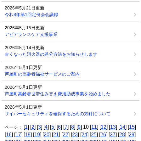
2026年5月21日更新
令和8年第1回定例会会議録
2026年5月15日更新
アピアランスケア支援事業
2026年5月14日更新
古くなった消火器の処分方法をお知らせします
2026年5月1日更新
芦屋町の高齢者福祉サービスのご案内
2026年5月1日更新
芦屋町高齢者世帯住み替え費用助成事業を始めました
2026年5月1日更新
サイバーセキュリティを確保するための方針について
[
1
] [
2
] [
3
] [
4
] [
5
] [
6
] [
7
] [
8
] [
9
] 10 [
11
] [
12
] [
13
] [
14
] [
15
]
ページ：
[
16
] [
17
] [
18
] [
19
] [
20
] [
21
] [
22
] [
23
] [
24
] [
25
] [
26
] [
27
] [
28
] [
29
]