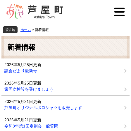
ペ
メ
ー
ニ
ジ
ュ
の
ー
先
を
ホーム
>
新着情報
現在地
頭
飛
本
で
ば
文
す
し
新着情報
。
て
本
文
2026年5月25日更新
へ
議会だより最新号
2026年5月25日更新
歯周病検診を受けましょう
2026年5月21日更新
芦屋町オリジナルポロシャツを販売します
2026年5月21日更新
令和8年第1回定例会一般質問