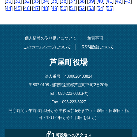
[
30
] [
31
] [
32
] [
33
] [
34
] [
35
] [
36
] [
37
] [
38
] [
39
] [
40
] [
41
] [
42
] [
43
]
[
44
] [
45
] [
46
] [
47
] [
48
] [
49
] [
50
] [
51
] [
52
] [
53
] [
54
] [
55
]
個人情報の取り扱いについて
免責事項
このホームページについて
RSS配信について
芦屋町役場
法人番号 4000020403814
〒807-0198 福岡県遠賀郡芦屋町幸町2番20号
Tel：093-223-0881(代)
Fax：093-223-3927
開庁時間：午前8時30分から午後5時15分まで（土曜日・日曜日・祝
日・12月29日から1月3日を除く）
町役場へのアクセス