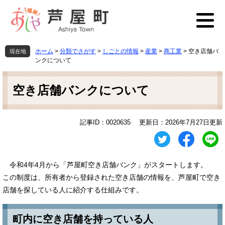
ペ
メ
ー
ニ
ジ
ュ
の
ー
先
を
ホーム
>
分類でさがす
>
しごとの情報
>
産業
>
商工業
>
空き店舗バ
現在地
頭
飛
ンクについて
で
ば
本
す
し
文
空き店舗バンクについて
。
て
本
文
へ
記事ID：0020635
更新日：2026年7月27日更新
令和4年4月から「芦屋町空き店舗バンク」がスタートします。
この制度は、所有者から登録された空き店舗の情報を、芦屋町で空き
店舗を探している人に紹介する仕組みです。
町内に空き店舗を持っている人