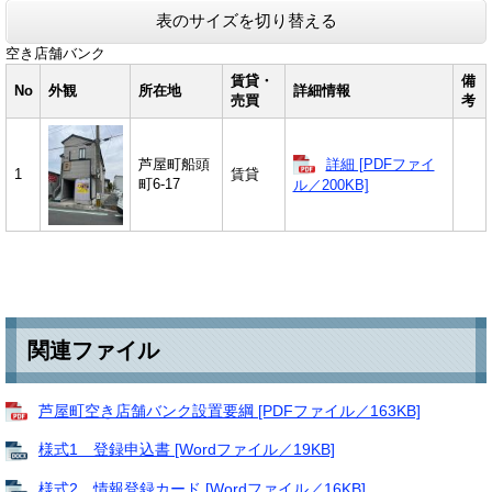
表のサイズを切り替える
空き店舗バンク
賃貸・
備
No
外観
所在地
詳細情報
売買
考
詳細 [PDFファイ
芦屋町船頭
1
賃貸
町6-17
ル／200KB]
関連ファイル
芦屋町空き店舗バンク設置要綱 [PDFファイル／163KB]
様式1 登録申込書 [Wordファイル／19KB]
様式2 情報登録カード [Wordファイル／16KB]