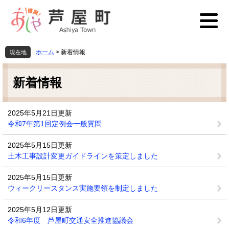
ペ
メ
ー
ニ
ジ
ュ
の
ー
先
を
ホーム
>
新着情報
現在地
頭
飛
本
で
ば
文
す
し
新着情報
。
て
本
文
2025年5月21日更新
へ
令和7年第1回定例会一般質問
2025年5月15日更新
土木工事設計変更ガイドラインを策定しました
2025年5月15日更新
ウィークリースタンス実施要領を制定しました
2025年5月12日更新
令和6年度 芦屋町交通安全推進協議会