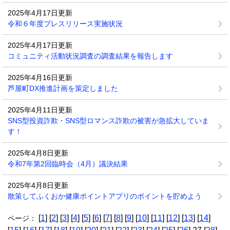
2025年4月17日更新
令和６年度プレスリリース実施状況
2025年4月17日更新
コミュニティ活動状況調査の調査結果を報告します
2025年4月16日更新
芦屋町DX推進計画を策定しました
2025年4月11日更新
SNS型投資詐欺・SNS型ロマンス詐欺の被害が急拡大していま
す！
2025年4月8日更新
令和7年第2回臨時会（4月）議決結果
2025年4月8日更新
散策してふくおか健康ポイントアプリのポイントを貯めよう
[
1
] [
2
] [
3
] [
4
] [
5
] [
6
] [
7
] [
8
] [
9
] [
10
] [
11
] [
12
] [
13
] [
14
]
ページ：