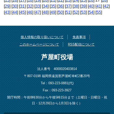
[
15
] [
16
] [
17
] [
18
] [
19
] [
20
] [
21
] [
22
] [
23
] [
24
] [
25
] [
26
] 27 [
28
]
[
29
] [
30
] [
31
] [
32
] [
33
] [
34
] [
35
] [
36
] [
37
] [
38
] [
39
] [
40
] [
41
] [
42
]
[
43
] [
44
] [
45
] [
46
] [
47
] [
48
] [
49
] [
50
] [
51
] [
52
] [
53
] [
54
] [
55
]
個人情報の取り扱いについて
免責事項
このホームページについて
RSS配信について
芦屋町役場
法人番号 4000020403814
〒807-0198 福岡県遠賀郡芦屋町幸町2番20号
Tel：093-223-0881(代)
Fax：093-223-3927
開庁時間：午前8時30分から午後5時15分まで（土曜日・日曜日・祝
日・12月29日から1月3日を除く）