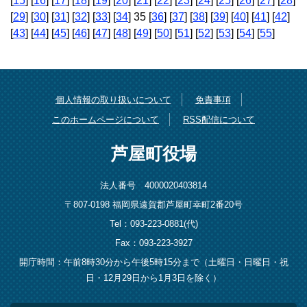
[
15
] [
16
] [
17
] [
18
] [
19
] [
20
] [
21
] [
22
] [
23
] [
24
] [
25
] [
26
] [
27
] [
28
]
[
29
] [
30
] [
31
] [
32
] [
33
] [
34
] 35 [
36
] [
37
] [
38
] [
39
] [
40
] [
41
] [
42
]
[
43
] [
44
] [
45
] [
46
] [
47
] [
48
] [
49
] [
50
] [
51
] [
52
] [
53
] [
54
] [
55
]
個人情報の取り扱いについて
免責事項
このホームページについて
RSS配信について
芦屋町役場
法人番号 4000020403814
〒807-0198 福岡県遠賀郡芦屋町幸町2番20号
Tel：093-223-0881(代)
Fax：093-223-3927
開庁時間：午前8時30分から午後5時15分まで（土曜日・日曜日・祝
日・12月29日から1月3日を除く）