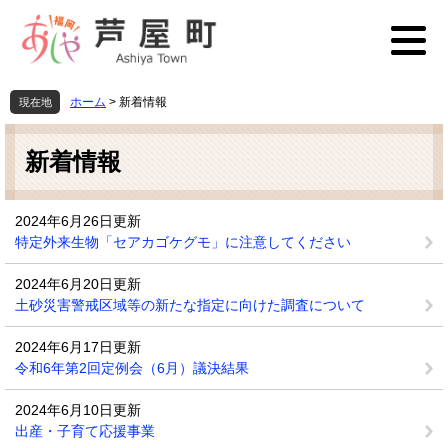
ペ
メ
ー
ニ
ジ
ュ
の
ー
先
を
ホーム
>
新着情報
現在地
頭
飛
本
で
ば
文
す
し
新着情報
。
て
本
文
2024年6月26日更新
へ
特定外来生物「セアカゴケグモ」に注意してください
2024年6月20日更新
土砂災害警戒区域等の新たな指定に向けた調査について
2024年6月17日更新
令和6年第2回定例会（6月）議決結果
2024年6月10日更新
出産・子育て応援事業