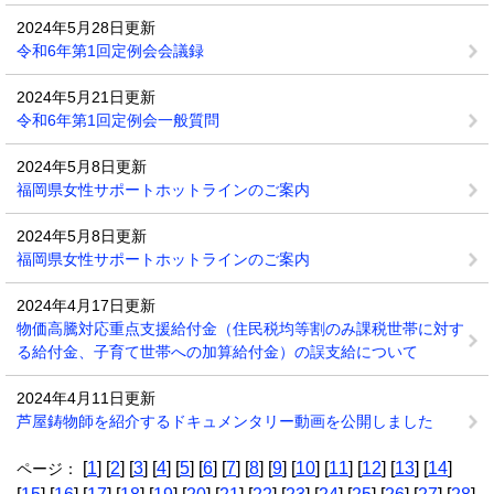
2024年5月28日更新
令和6年第1回定例会会議録
2024年5月21日更新
令和6年第1回定例会一般質問
2024年5月8日更新
福岡県女性サポートホットラインのご案内
2024年5月8日更新
福岡県女性サポートホットラインのご案内
2024年4月17日更新
物価高騰対応重点支援給付金（住民税均等割のみ課税世帯に対す
る給付金、子育て世帯への加算給付金）の誤支給について
2024年4月11日更新
芦屋鋳物師を紹介するドキュメンタリー動画を公開しました
[
1
] [
2
] [
3
] [
4
] [
5
] [
6
] [
7
] [
8
] [
9
] [
10
] [
11
] [
12
] [
13
] [
14
]
ページ：