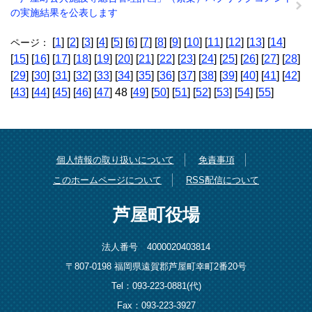
の実施結果を公表します
[
1
] [
2
] [
3
] [
4
] [
5
] [
6
] [
7
] [
8
] [
9
] [
10
] [
11
] [
12
] [
13
] [
14
]
ページ：
[
15
] [
16
] [
17
] [
18
] [
19
] [
20
] [
21
] [
22
] [
23
] [
24
] [
25
] [
26
] [
27
] [
28
]
[
29
] [
30
] [
31
] [
32
] [
33
] [
34
] [
35
] [
36
] [
37
] [
38
] [
39
] [
40
] [
41
] [
42
]
[
43
] [
44
] [
45
] [
46
] [
47
] 48 [
49
] [
50
] [
51
] [
52
] [
53
] [
54
] [
55
]
個人情報の取り扱いについて
免責事項
このホームページについて
RSS配信について
芦屋町役場
法人番号 4000020403814
〒807-0198 福岡県遠賀郡芦屋町幸町2番20号
Tel：093-223-0881(代)
Fax：093-223-3927