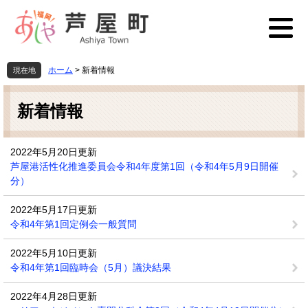
ペ
メ
ー
ニ
ジ
ュ
の
ー
先
を
ホーム
>
新着情報
現在地
頭
飛
本
で
ば
文
す
し
新着情報
。
て
本
文
2022年5月20日更新
へ
芦屋港活性化推進委員会令和4年度第1回（令和4年5月9日開催
分）
2022年5月17日更新
令和4年第1回定例会一般質問
2022年5月10日更新
令和4年第1回臨時会（5月）議決結果
2022年4月28日更新