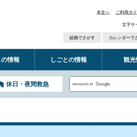
本文へ
ご利用ガイ
文字サ
組織でさがす
カレンダーで
しの情報
しごとの情報
観光
G
休日・夜間救急
o
o
g
l
e
カ
ス
タ