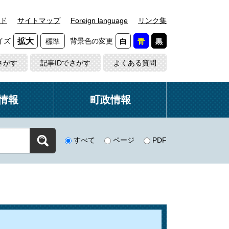
ド
サイトマップ
Foreign language
リンク集
イズ
背景色の変更
拡大
標準
白
青
黒
さがす
記事IDでさがす
よくある質問
情報
町政情報
すべて
ページ
PDF