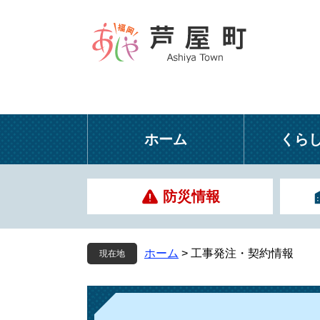
ペ
メ
ー
ニ
ジ
ュ
の
ー
先
を
頭
飛
で
ば
す
し
ホーム
くら
。
て
本
文
防災情報
へ
ホーム
>
工事発注・契約情報
現在地