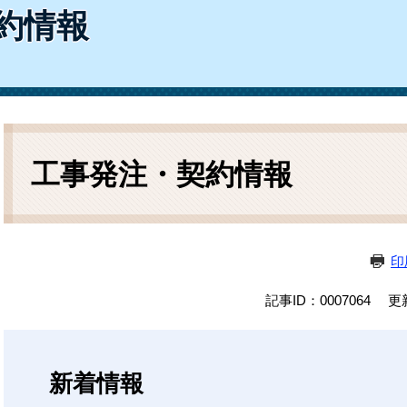
ム
約情報
検
索
本
文
工事発注・契約情報
印
記事ID：0007064
更
新着情報