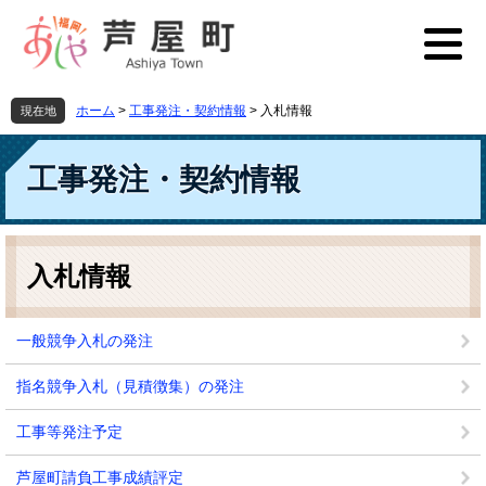
ペ
メ
ー
ニ
ジ
ュ
の
ー
先
を
ホーム
>
工事発注・契約情報
>
入札情報
現在地
頭
飛
で
ば
す
し
工事発注・契約情報
。
て
本
文
本
へ
文
入札情報
一般競争入札の発注
指名競争入札（見積徴集）の発注
工事等発注予定
芦屋町請負工事成績評定