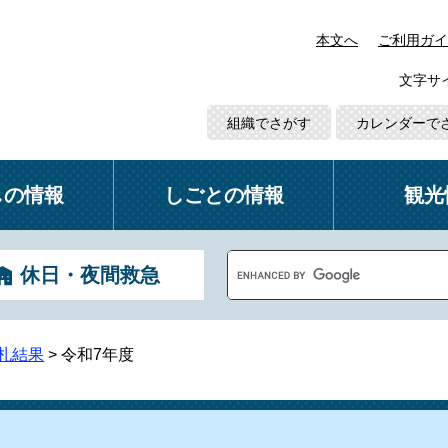
本文へ
ご利用ガイ
文字サ
組織でさがす
カレンダーで
しの情報
しごとの情報
観光
G
休日・夜間救急
o
o
g
l
札結果
>
令和7年度
e
カ
ス
タ