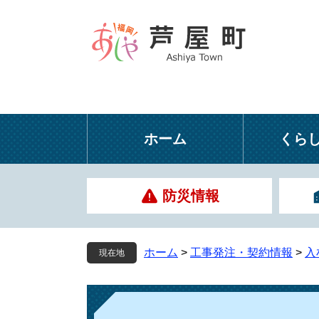
ペ
メ
ー
ニ
ジ
ュ
の
ー
先
を
頭
飛
で
ば
す
し
ホーム
くら
。
て
本
文
防災情報
へ
ホーム
>
工事発注・契約情報
>
入
現在地