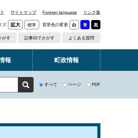
ド
サイトマップ
Foreign language
リンク集
イズ
背景色の変更
拡大
標準
白
青
黒
さがす
記事IDでさがす
よくある質問
情報
町政情報
すべて
ページ
PDF