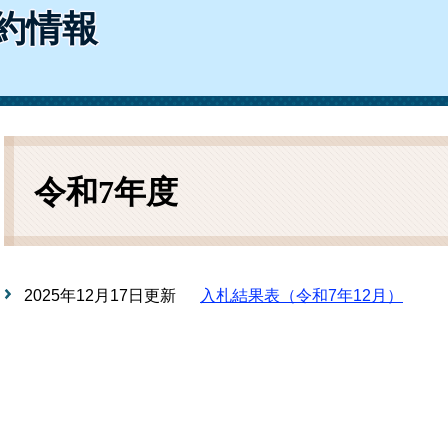
ム
約情報
検
索
本
文
令和7年度
2025年12月17日更新
入札結果表（令和7年12月）