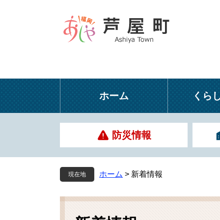
ペ
メ
ー
ニ
ジ
ュ
の
ー
先
を
頭
飛
で
ば
す
し
ホーム
くら
。
て
本
文
防災情報
へ
ホーム
>
新着情報
現在地
本
文