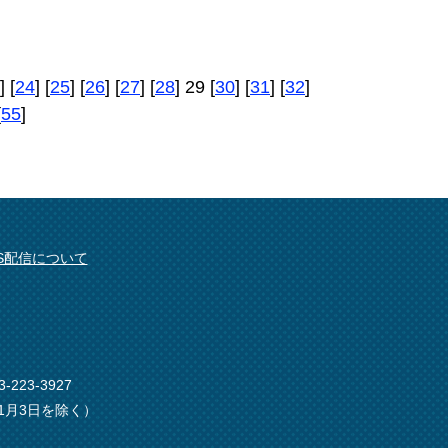
] [
24
] [
25
] [
26
] [
27
] [
28
] 29 [
30
] [
31
] [
32
]
[
55
]
SS配信について
-223-3927
1月3日を除く）