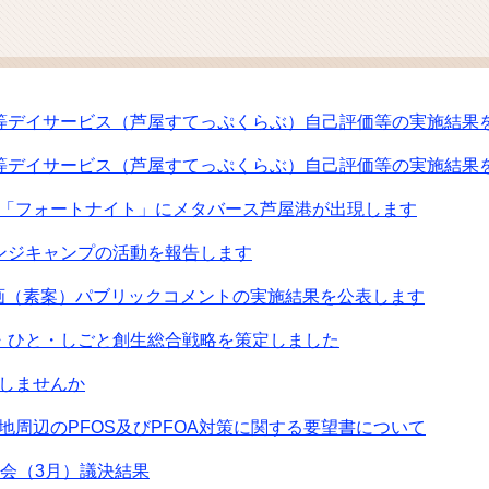
ム
検
索
等デイサービス（芦屋すてっぷくらぶ）自己評価等の実施結果
等デイサービス（芦屋すてっぷくらぶ）自己評価等の実施結果
「フォートナイト」にメタバース芦屋港が出現します
ンジキャンプの活動を報告します
画（素案）パブリックコメントの実施結果を公表します
・ひと・しごと創生総合戦略を策定しました
しませんか
地周辺のPFOS及びPFOA対策に関する要望書について
例会（3月）議決結果