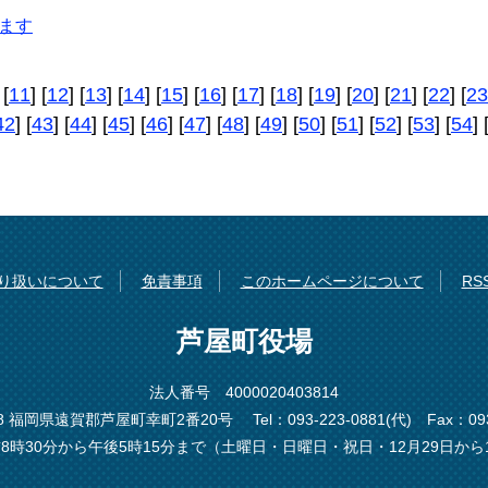
ます
 [
11
] [
12
] [
13
] [
14
] [
15
] [
16
] [
17
] [
18
] [
19
] [
20
] [
21
] [
22
] [
23
42
] [
43
] [
44
] [
45
] [
46
] [
47
] [
48
] [
49
] [
50
] [
51
] [
52
] [
53
] [
54
] 
り扱いについて
免責事項
このホームページについて
R
芦屋町役場
法人番号 4000020403814
198 福岡県遠賀郡芦屋町幸町2番20号
Tel：093-223-0881(代)
Fax：093
8時30分から午後5時15分まで（土曜日・日曜日・祝日・12月29日から