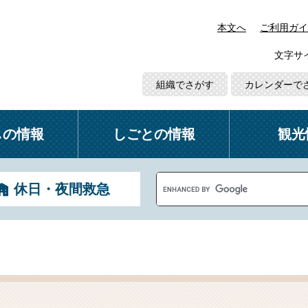
本文へ
ご利用ガイ
文字サ
組織でさがす
カレンダーで
しの情報
しごとの情報
観光
G
休日・夜間救急
o
o
g
l
e
カ
ス
タ