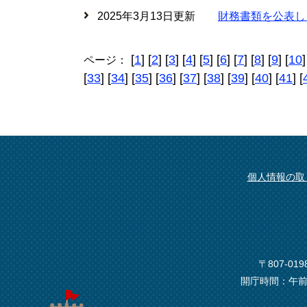
2025年3月13日更新
財務書類を公表し
[
1
] [
2
] [
3
] [
4
] [
5
] [
6
] [
7
] [
8
] [
9
] [
10
]
ページ：
[
33
] [
34
] [
35
] [
36
] [
37
] [
38
] [
39
] [
40
] [
41
] [
個人情報の取
〒807-0
開庁時間：午前