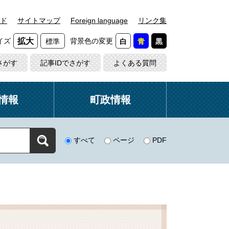
ド
サイトマップ
Foreign language
リンク集
イズ
背景色の変更
拡大
標準
白
青
黒
さがす
記事IDでさがす
よくある質問
情報
町政情報
すべて
ページ
PDF