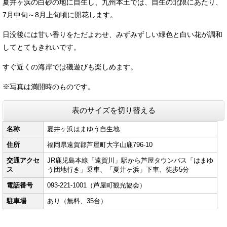
夏井ヶ浜の白砂の地に自生し、九州本土では、自生の北限にあたり、
7月中旬～8月上旬頃に開花します。
日没後には甘い香りをただよわせ、みずみずしい緑色と白い花が調和
してとてもきれいです。
すぐ近くの海岸では磯遊びも楽しめます。
※写真は満開時のものです。
表のサイズを切り替える
名称
夏井ヶ浜はまゆう自生地
住所
福岡県遠賀郡芦屋町大字山鹿796-10
交通アクセ
JR鹿児島本線「遠賀川」駅から芦屋タウンバス「はまゆ
ス
う団地行き」乗車、「夏井ヶ浜」下車、徒歩5分
電話番号
093-221-1001（芦屋町観光協会）
駐車場
あり（無料、35台）