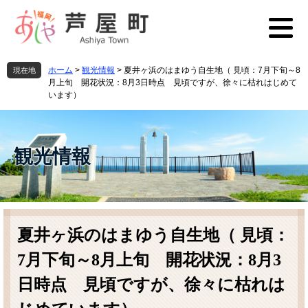
ペ
メ
ー
ニ
ジ
ュ
の
ー
先
を
ホーム
>
観光情報
>
夏井ヶ浜のはまゆう自生地（ 見頃：7月下旬～8
現在地
頭
飛
月上旬 開花状況：8月3日時点 見頃ですが、徐々に枯れはじめて
で
ば
います）
す
し
。
て
本
観光情報
文
へ
本
文
夏井ヶ浜のはまゆう自生地（ 見頃：
7月下旬～8月上旬 開花状況：8月3
日時点 見頃ですが、徐々に枯れは