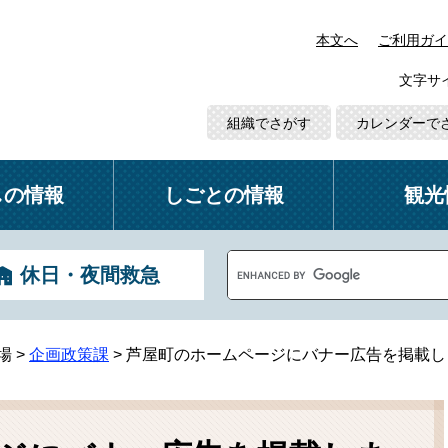
本文へ
ご利用ガイ
文字サ
組織でさがす
カレンダーで
しの情報
しごとの情報
観光
G
休日・夜間救急
o
o
g
l
場
>
企画政策課
>
芦屋町のホームページにバナー広告を掲載し
e
カ
ス
タ