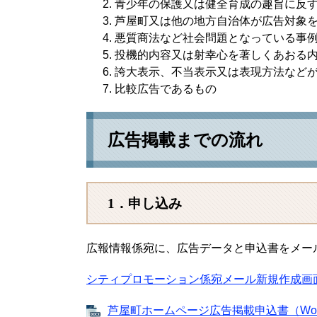
青少年の保護又は健全育成の趣旨に反
芦屋町又は他の地方自治体が広告対象
悪質商法など社会問題となっている事
投機的内容又は射幸心を著しくあおる
誇大表示、不当表示又は表現方法など
比較広告であるもの
広告掲載までの流れ
1．申し込み
広報情報係宛に、広告データと申込書をメー
シティプロモーション係宛メール新規作成画
芦屋町ホームページ広告掲載申込書（Word版