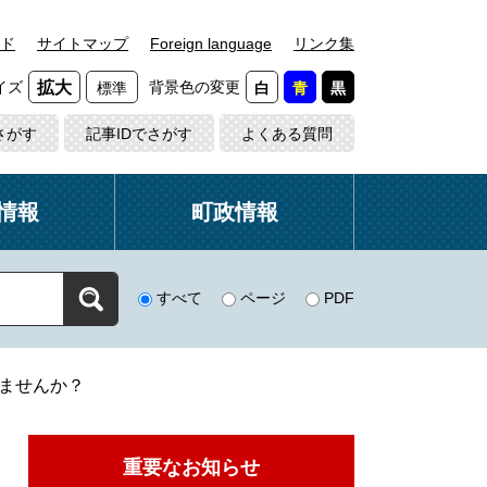
ド
サイトマップ
Foreign language
リンク集
イズ
背景色の変更
拡大
標準
白
青
黒
さがす
記事IDでさがす
よくある質問
情報
町政情報
すべて
ページ
PDF
ませんか？
重要なお知らせ