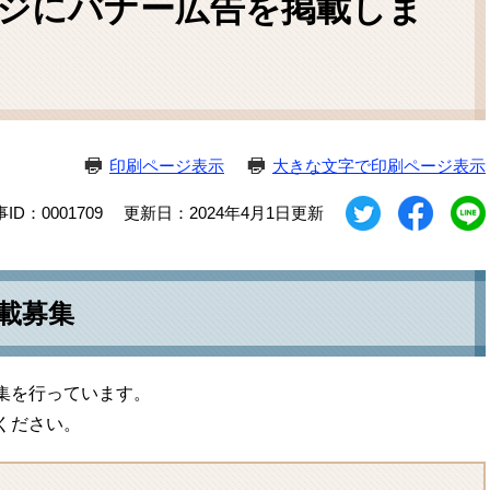
ジにバナー広告を掲載しま
ム
検
索
印刷ページ表示
大きな文字で印刷ページ表示
ID：0001709
更新日：2024年4月1日更新
載募集
集を行っています。
ください。