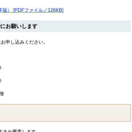
 [PDFファイル／126KB]
でにお願いします
にお申し込みください。
降
降
降
するか審査します。