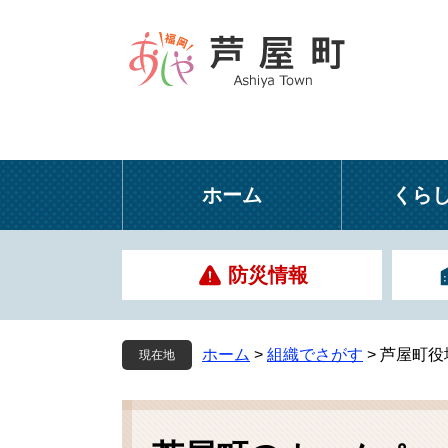
ペ
メ
ー
ニ
ジ
ュ
の
ー
先
を
頭
飛
で
ば
す
し
ホーム
くら
。
て
本
文
防災情報
へ
ホーム
>
組織でさがす
>
芦屋町役
現在地
本
文