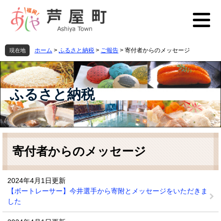
ペ
メ
ー
ニ
ジ
ュ
の
ー
先
を
ホーム
>
ふるさと納税
>
ご報告
>
寄付者からのメッセージ
現在地
頭
飛
で
ば
す
し
。
て
ふるさと納税
本
文
へ
本
文
寄付者からのメッセージ
2024年4月1日更新
【ボートレーサー】今井選手から寄附とメッセージをいただきま
した