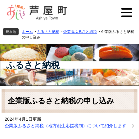
ペ
メ
ー
ニ
ジ
ュ
の
ー
先
を
ホーム
>
ふるさと納税
>
企業版ふるさと納税
>
企業版ふるさと納税
現在地
頭
飛
の申し込み
で
ば
す
し
。
て
本
ふるさと納税
文
へ
本
文
企業版ふるさと納税の申し込み
2024年4月1日更新
企業版ふるさと納税（地方創生応援税制）について紹介します