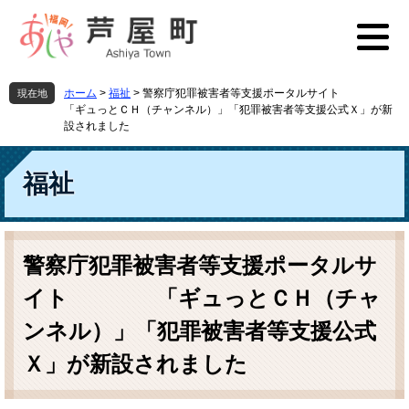
ペ
メ
ー
ニ
ジ
ュ
の
ー
先
を
ホーム
>
福祉
>
警察庁犯罪被害者等支援ポータルサイト
現在地
頭
飛
「ギュっとＣＨ（チャンネル）」「犯罪被害者等支援公式Ｘ」が新
で
ば
設されました
す
し
。
て
福祉
本
文
へ
本
文
警察庁犯罪被害者等支援ポータルサ
イト 「ギュっとＣＨ（チャ
ンネル）」「犯罪被害者等支援公式
Ｘ」が新設されました