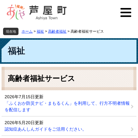
ペ
メ
ー
ニ
ジ
ュ
の
ー
先
を
ホーム
>
福祉
>
高齢者福祉
>
高齢者福祉サービス
現在地
頭
飛
で
ば
す
し
福祉
。
て
本
文
本
へ
文
高齢者福祉サービス
2026年7月15日更新
「ふくおか防災ナビ・まもるくん」を利用して、行方不明者情報
を配信します
2026年5月20日更新
認知症あんしんガイドをご活用ください。