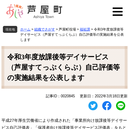
ペ
メ
ー
ニ
ジ
ュ
の
ー
先
を
ホーム
>
組織でさがす
>
芦屋町役場
>
福祉課
>
令和3年度放課後等
現在地
頭
飛
デイサービス（芦屋すてっぷくらぶ）自己評価等の実施結果を公表
で
ば
します
す
し
本
。
て
文
令和3年度放課後等デイサービス
本
文
（芦屋すてっぷくらぶ）自己評価等
へ
の実施結果を公表します
記事ID：0020845
更新日：2022年3月18日更新
平成27年厚生労働省により作成された「事業所向け放課後等デイサー
ビス自己評価表」「保護者向け放課後等デイサービス評価表」をもと