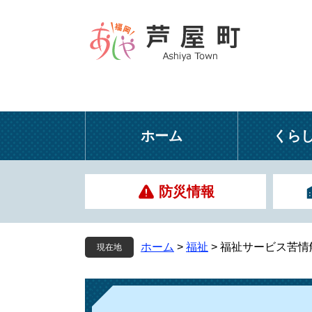
ペ
メ
ー
ニ
ジ
ュ
の
ー
先
を
頭
飛
で
ば
す
し
ホーム
くら
。
て
本
文
防災情報
へ
ホーム
>
福祉
>
福祉サービス苦情
現在地