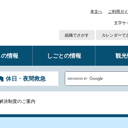
本文へ
ご利用ガイ
文字サ
組織でさがす
カレンダーで
しの情報
しごとの情報
観光
G
休日・夜間救急
o
o
g
l
解決制度のご案内
e
カ
ス
タ