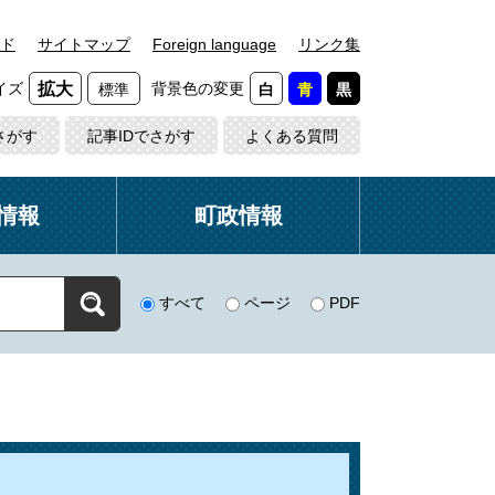
ド
サイトマップ
Foreign language
リンク集
イズ
背景色の変更
拡大
標準
白
青
黒
さがす
記事IDでさがす
よくある質問
情報
町政情報
すべて
ページ
PDF