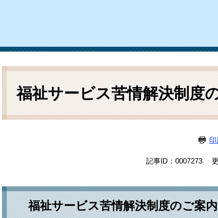
ム
検
索
本
文
福祉サービス苦情解決制度
印
記事ID：0007273
更
福祉サービス苦情解決制度のご案内