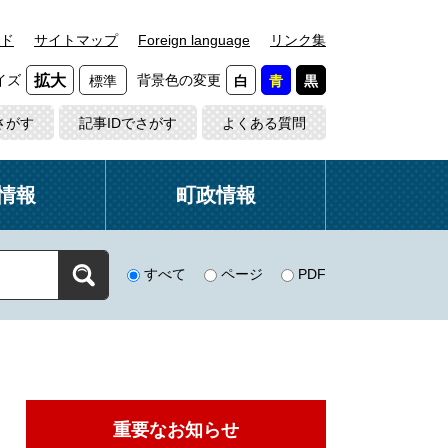
ド
サイトマップ
Foreign language
リンク集
イズ
背景色の変更
拡大
標準
白
青
黒
さがす
記事IDでさがす
よくある質問
情報
町政情報
すべて
ページ
PDF
重要なお知らせ