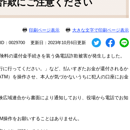
詐欺にご注意ください
ム
検
索
印刷ページ表示
大きな文字で印刷ページ表示
D：0029700
更新日：2023年10月6日更新
保険料の還付金手続きを装う偽電話詐欺被害が発生しました。
行に行ってください。」など、払いすぎたお金が還付されるか
ATM）を操作させ、本人が気づかないうちに犯人の口座にお金
険広域連合から書面により通知しており、役場から電話でお知
TM操作をお願いすることはありません。