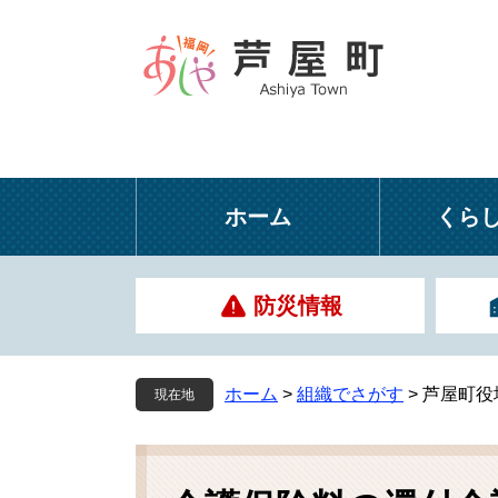
ペ
メ
ー
ニ
ジ
ュ
の
ー
先
を
頭
飛
で
ば
す
し
ホーム
くら
。
て
本
文
防災情報
へ
ホーム
>
組織でさがす
>
芦屋町役
現在地
本
文