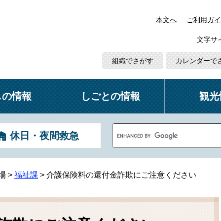
本文へ
ご利用ガイ
文字サ
組織でさがす
カレンダーで
しの情報
しごとの情報
観光
G
休日・夜間救急
o
o
g
l
場
>
福祉課
>
介護保険料の還付金詐欺にご注意ください
e
カ
ス
タ