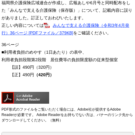
福岡県介護保険広域連合が作成し、広報あしや6月号と同時配布をし
た「みんなで支える介護保険（保存版）」について、記載内容に誤り
がありました。訂正しておわびいたします。
正しい内容については
みんなで支える介護保険（令和3年4月発
行）36ページ [PDFファイル／379KB]
をご確認ください。
36ページ
■利用者負担のめやす（1日あたり）の表中、
利用者負担段階第2段階 居住費等の負担限度額の従来型個室
【誤】490円（320円）
【正】490円
（420円）
PDF形式のファイルをご覧いただく場合には、Adobe社が提供するAdobe
Readerが必要です。
Adobe Readerをお持ちでない方は、バナーのリンク先から
ダウンロードしてください。（無料）