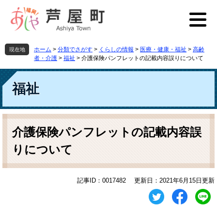
ペ
メ
ー
ニ
ジ
ュ
の
ー
先
を
ホーム
>
分類でさがす
>
くらしの情報
>
医療・健康・福祉
>
高齢
現在地
頭
飛
者・介護
>
福祉
>
介護保険パンフレットの記載内容誤りについて
で
ば
す
し
福祉
。
て
本
文
へ
本
文
介護保険パンフレットの記載内容誤
りについて
記事ID：0017482
更新日：2021年6月15日更新