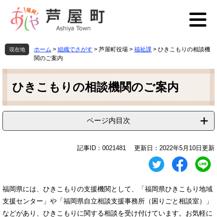
ペ
メ
ー
ニ
ジ
ュ
の
ー
先
を
ホーム
>
組織でさがす
>
芦屋町役場
>
福祉課
>
ひきこもりの相談機
現在地
頭
飛
関のご案内
で
ば
本
す
し
文
ひきこもりの相談機関のご案内
。
て
本
文
へ
ページ内目次
記事ID：0021481
更新日：2022年5月10日更新
福岡県には、ひきこもりの支援機関として、「福岡県ひきこもり地域
支援センター」や「福岡県自立相談支援事務所（困りごと相談室）」
などがあり、ひきこもりに関する相談を受け付けています。お気軽に