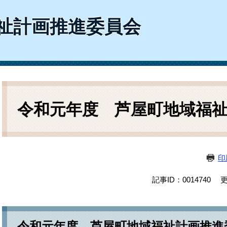
ム
検
祉計画推進委員会
索
本
文
令和元年度 芦屋町地域福
印
記事ID：0014740
更
令和元年度 芦屋町地域福祉計画推進