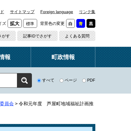
ド
サイトマップ
Foreign language
リンク集
イズ
背景色の変更
拡大
標準
白
青
黒
さがす
記事IDでさがす
よくある質問
情報
町政情報
すべて
ページ
PDF
委員会
>
令和元年度 芦屋町地域福祉計画推