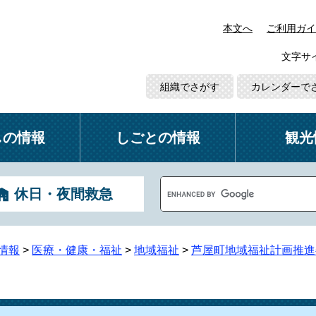
本文へ
ご利用ガイ
文字サ
組織でさがす
カレンダーで
しの情報
しごとの情報
観光
G
休日・夜間救急
o
o
g
l
情報
>
医療・健康・福祉
>
地域福祉
>
芦屋町地域福祉計画推進
e
カ
ス
タ