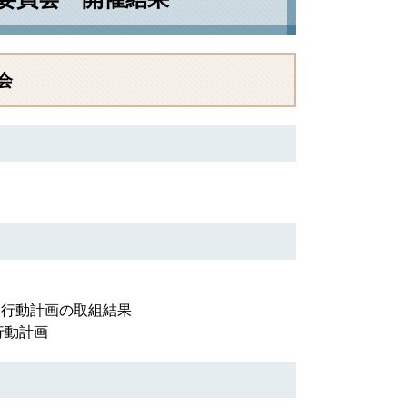
会
」行動計画の取組結果
行動計画