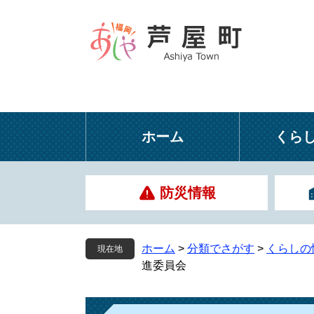
ペ
メ
ー
ニ
ジ
ュ
の
ー
先
を
頭
飛
で
ば
す
し
ホーム
くら
。
て
本
文
防災情報
へ
ホーム
>
分類でさがす
>
くらしの
現在地
進委員会