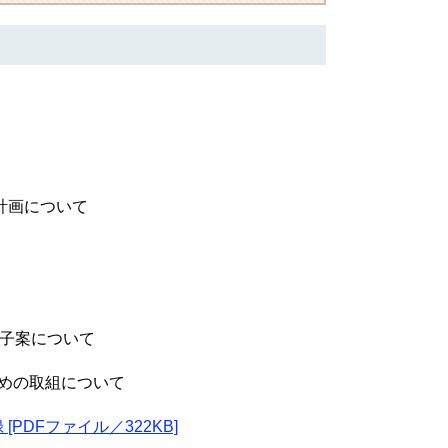
計画について
骨子案について
めの取組について
DFファイル／322KB]