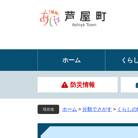
ペ
メ
ー
ニ
ジ
ュ
の
ー
先
を
頭
飛
で
ば
す
し
ホーム
くら
。
て
本
文
防災情報
へ
ホーム
>
分類でさがす
>
くらしの
現在地