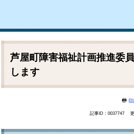
ム
検
索
本
文
芦屋町障害福祉計画推進委
します
印
記事ID：0037747
更