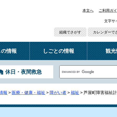
本文へ
ご利用ガイ
文字サ
組織でさがす
カレンダーで
しの情報
しごとの情報
観光
G
休日・夜間救急
o
o
g
l
情報
>
医療・健康・福祉
>
障がい者
>
福祉
>
芦屋町障害福祉計
e
カ
ス
タ