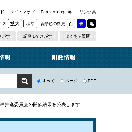
ド
サイトマップ
Foreign language
リンク集
イズ
背景色の変更
拡大
標準
白
青
黒
さがす
記事IDでさがす
よくある質問
情報
町政情報
すべて
ページ
PDF
画推進委員会の開催結果を公表します