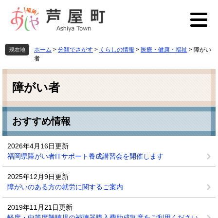
ペ
メ
ー
ニ
ジ
ュ
の
ー
先
を
ホーム
>
分類でさがす
>
くらしの情報
>
医療・健康・福祉
>
障がい
現在地
頭
飛
者
で
ば
本
す
し
文
障がい者
。
て
本
文
へ
おすすめ情報
2026年4月16日更新
福岡県障がい者ITサポート養成講習会を開催します
2025年12月9日更新
障がいのある方の就労に関するご案内
2019年11月21日更新
軽度・中等度難聴児の補聴器購入費助成制度をご利用ください