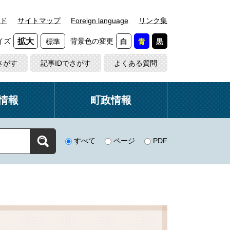
ド
サイトマップ
Foreign language
リンク集
イズ
背景色の変更
拡大
標準
白
青
黒
さがす
記事IDでさがす
よくある質問
情報
町政情報
すべて
ページ
PDF