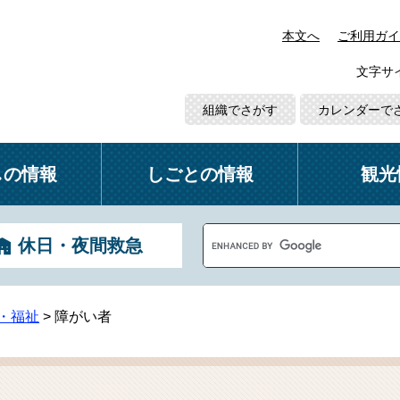
本文へ
ご利用ガイ
文字サ
組織でさがす
カレンダーで
しの情報
しごとの情報
観光
G
休日・夜間救急
o
o
g
l
・福祉
>
障がい者
e
カ
ス
タ