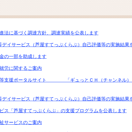
ム
検
索
進法に基づく調達方針、調達実績を公表します
等デイサービス（芦屋すてっぷくらぶ）自己評価等の実施結果
金の一部を助成します
就労に関するご案内
者等支援ポータルサイト 「ギュっとＣＨ（チャンネル）」
等デイサービス（芦屋すてっぷくらぶ）自己評価等の実施結果
ビス「芦屋すてっぷくらぶ」の支援プログラムを公表します
祉サービスのご案内