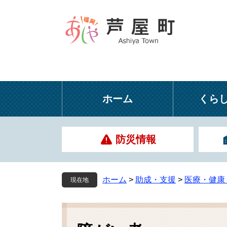
ペ
メ
ー
ニ
ジ
ュ
の
ー
先
を
頭
飛
で
ば
す
し
ホーム
くら
。
て
本
文
防災情報
へ
ホーム
>
助成・支援
>
医療・健康
現在地
本
文