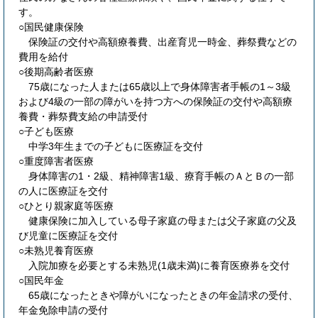
す。
○国民健康保険
保険証の交付や高額療養費、出産育児一時金、葬祭費などの
費用を給付
○後期高齢者医療
75歳になった人または65歳以上で身体障害者手帳の1～3級
および4級の一部の障がいを持つ方への保険証の交付や高額療
養費・葬祭費支給の申請受付
○子ども医療
中学3年生までの子どもに医療証を交付
○重度障害者医療
身体障害の1・2級、精神障害1級、療育手帳のＡとＢの一部
の人に医療証を交付
○ひとり親家庭等医療
健康保険に加入している母子家庭の母または父子家庭の父及
び児童に医療証を交付
○未熟児養育医療
入院加療を必要とする未熟児(1歳未満)に養育医療券を交付
○国民年金
65歳になったときや障がいになったときの年金請求の受付、
年金免除申請の受付