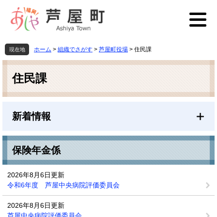
ペ
メ
ー
ニ
ジ
ュ
の
ー
先
を
ホーム
>
組織でさがす
>
芦屋町役場
>
住民課
現在地
頭
飛
本
で
ば
文
す
し
住民課
。
て
本
文
新着情報
へ
保険年金係
2026年8月6日更新
令和6年度 芦屋中央病院評価委員会
2026年8月6日更新
芦屋中央病院評価委員会