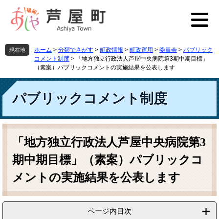
ペ
メ
ー
ニ
ジ
ュ
の
ー
先
を
ホーム
>
分類でさがす
>
町政情報
>
町政運用
>
委員会
>
パブリック
現在地
頭
飛
コメント制度
>
「地方独立行政法人芦屋中央病院第3期中期目標」
で
ば
（素案）パブリックコメントの実施結果を公表します
す
し
。
て
パブリックコメント制度
本
文
へ
本
文
「地方独立行政法人芦屋中央病院第3
期中期目標」（素案）パブリックコ
メントの実施結果を公表します
ページ内目次