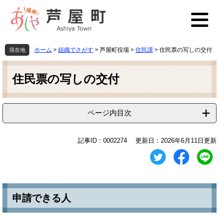
ペ
メ
ー
ニ
ジ
ュ
の
ー
先
を
ホーム
>
組織でさがす
>
芦屋町役場
>
住民課
>
住民票の写しの交付
現在地
頭
飛
本
で
ば
文
す
し
住民票の写しの交付
。
て
本
文
ページ内目次
へ
記事ID：0002274
更新日：2026年6月11日更新
申請できる人