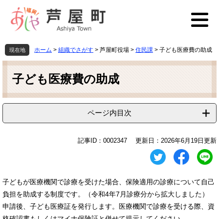
ペ
メ
ー
ニ
ジ
ュ
の
ー
先
を
ホーム
>
組織でさがす
>
芦屋町役場
>
住民課
>
子ども医療費の助成
現在地
頭
飛
本
で
ば
文
す
し
子ども医療費の助成
。
て
本
文
ページ内目次
へ
記事ID：0002347
更新日：2026年6月19日更新
子どもが医療機関で診療を受けた場合、保険適用の診療について自己
負担を助成する制度です。（令和4年7月診療分から拡大しました）
​申請後、子ども医療証を発行します。医療機関で診療を受ける際、資
格確認書もしくはマイナ保険証と併せて提示してください。