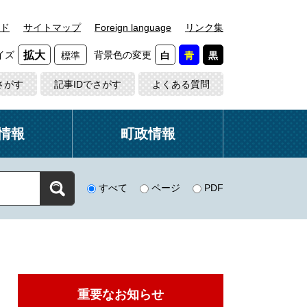
ド
サイトマップ
Foreign language
リンク集
イズ
背景色の変更
拡大
標準
白
青
黒
さがす
記事IDでさがす
よくある質問
情報
町政情報
すべて
ページ
PDF
重要なお知らせ