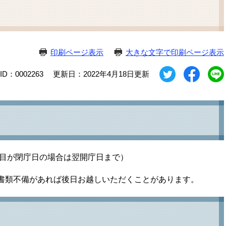
ム
検
索
印刷ページ表示
大きな文字で印刷ページ表示
D：0002263
更新日：2022年4月18日更新
日目が閉庁日の場合は翌開庁日まで）
書類不備があれば後日お越しいただくことがあります。