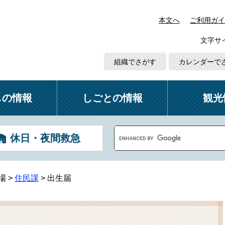
本文へ
ご利用ガイ
文字サ
組織でさがす
カレンダーで
しの情報
しごとの情報
観光
G
休日・夜間救急
o
o
g
l
場
>
住民課
>
出生届
e
カ
ス
タ