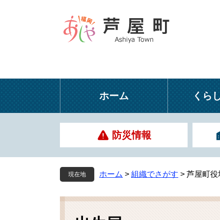
ペ
メ
ー
ニ
ジ
ュ
の
ー
先
を
頭
飛
で
ば
す
し
ホーム
くら
。
て
本
文
防災情報
へ
ホーム
>
組織でさがす
>
芦屋町役
現在地
本
文