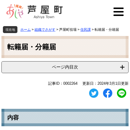
ペ
メ
ー
ニ
ジ
ュ
の
ー
先
を
ホーム
>
組織でさがす
>
芦屋町役場
>
住民課
>
転籍届・分籍届
現在地
頭
飛
本
で
ば
文
す
し
転籍届・分籍届
。
て
本
文
ページ内目次
へ
記事ID：0002264
更新日：2024年3月1日更新
内容