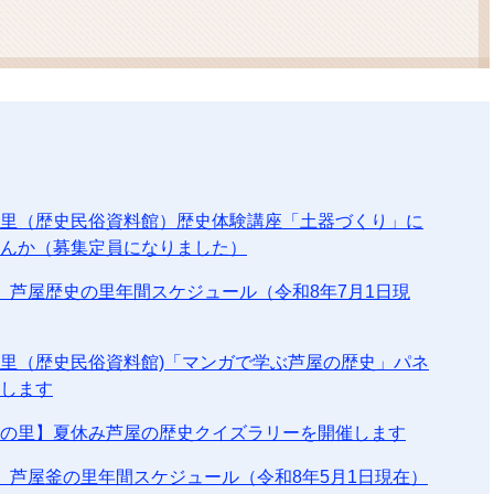
ム
検
索
里（歴史民俗資料館）歴史体験講座「土器づくり」に
んか（募集定員になりました）
 芦屋歴史の里年間スケジュール（令和8年7月1日現
里（歴史民俗資料館)「マンガで学ぶ芦屋の歴史」パネ
します
の里】夏休み芦屋の歴史クイズラリーを開催します
 芦屋釜の里年間スケジュール（令和8年5月1日現在）