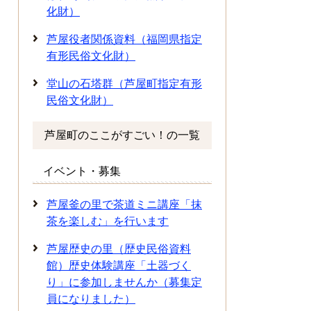
化財）
芦屋役者関係資料（福岡県指定
有形民俗文化財）
堂山の石塔群（芦屋町指定有形
民俗文化財）
芦屋町のここがすごい！の一覧
イベント・募集
芦屋釜の里で茶道ミニ講座「抹
茶を楽しむ」を行います
芦屋歴史の里（歴史民俗資料
館）歴史体験講座「土器づく
り」に参加しませんか（募集定
員になりました）