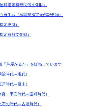
屋町指定有形民俗文化財）
ウ自生地（福岡県指定天然記念物）
指定史跡）
指定有形文化財）
年版「芦屋かるた」を販売しています
明治時代～現代）
江戸時代～幕末）
奈良・平安時代～室町時代）
化石の時代～古墳時代）