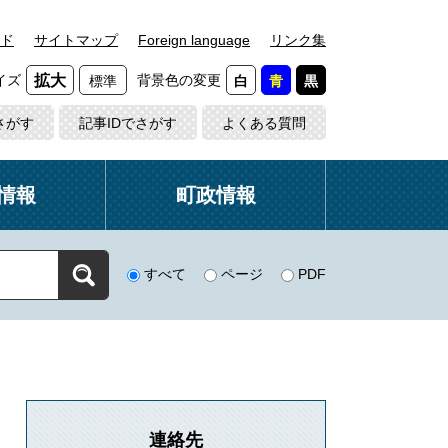
ド
サイトマップ
Foreign language
リンク集
イズ
背景色の変更
拡大
標準
白
青
黒
さがす
記事IDでさがす
よくある質問
情報
町政情報
すべて
ページ
PDF
連絡先