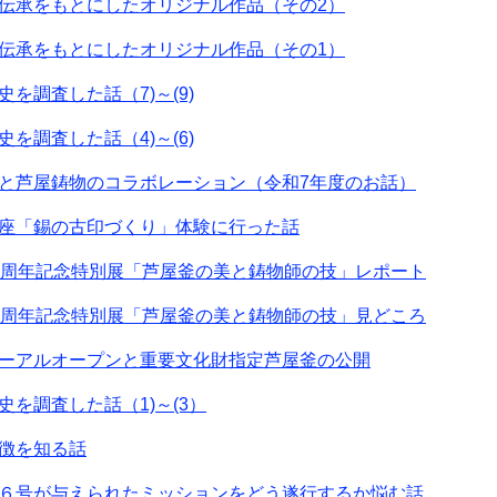
伝承をもとにしたオリジナル作品（その2）
伝承をもとにしたオリジナル作品（その1）
を調査した話（7)～(9)
を調査した話（4)～(6)
と芦屋鋳物のコラボレーション（令和7年度のお話）
座「錫の古印づくり」体験に行った話
0周年記念特別展「芦屋釜の美と鋳物師の技」レポート
0周年記念特別展「芦屋釜の美と鋳物師の技」見どころ
ーアルオープンと重要文化財指定芦屋釜の公開
を調査した話（1)～(3）
徴を知る話
６号が与えられたミッションをどう遂行するか悩む話