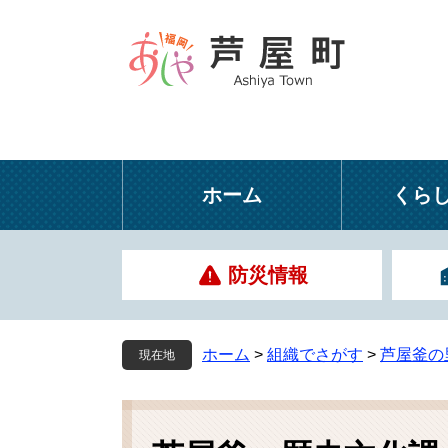
ペ
メ
ー
ニ
ジ
ュ
の
ー
先
を
頭
飛
で
ば
す
し
ホーム
くら
。
て
本
文
防災情報
へ
ホーム
>
組織でさがす
>
芦屋釜の
現在地
本
文