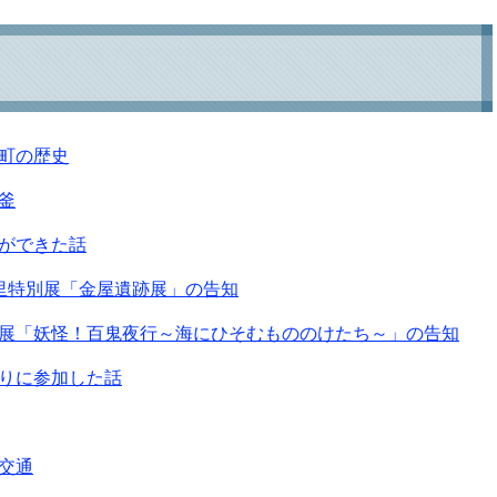
町の歴史
釜
ができた話
里特別展「金屋遺跡展」の告知
展「妖怪！百鬼夜行～海にひそむもののけたち～」の告知
りに参加した話
交通