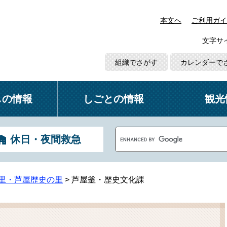
本文へ
ご利用ガイ
文字サ
組織でさがす
カレンダーで
しの情報
しごとの情報
観光
G
休日・夜間救急
o
o
g
l
里・芦屋歴史の里
>
芦屋釜・歴史文化課
e
カ
ス
タ