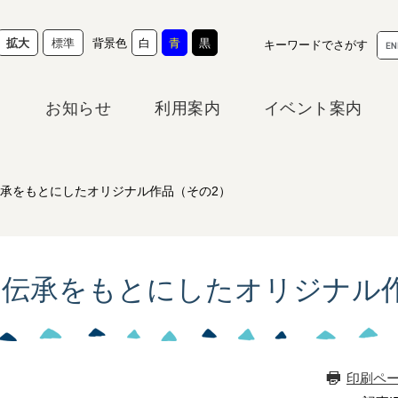
G
背景色
拡大
標準
白
青
黒
キーワードでさがす
o
o
g
お知らせ
利用案内
イベント案内
l
e
カ
ス
タ
承をもとにしたオリジナル作品（その2）
ム
検
索
の伝承をもとにしたオリジナル
印刷ペ