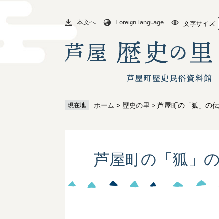
ペ
メ
ー
ニ
本文へ
Foreign language
文字サイズ
ジ
ュ
の
ー
先
を
頭
飛
で
ば
す
し
。
て
ホーム
>
歴史の里
>
芦屋町の「狐」の伝
現在地
本
文
へ
本
文
芦屋町の「狐」