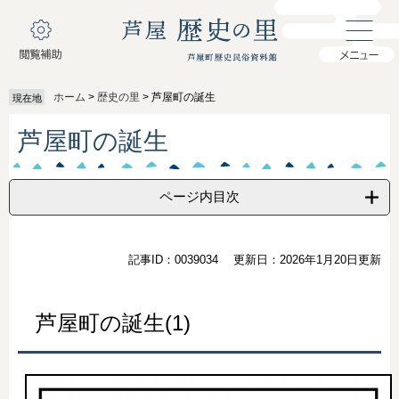
ペ
メ
ー
ニ
ジ
ュ
の
ー
先
を
ホーム
>
歴史の里
>
芦屋町の誕生
現在地
頭
飛
で
ば
本
芦屋町の誕生
す
し
文
。
て
本
文
ページ内目次
へ
記事ID：0039034
更新日：2026年1月20日更新
芦屋町の誕生(1)